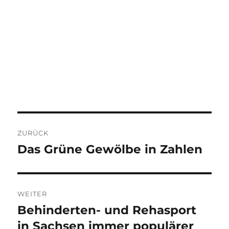
Beitragsnavigation
ZURÜCK
Das Grüne Gewölbe in Zahlen
Vorheriger
Beitrag:
WEITER
Behinderten- und Rehasport
Nächster
Beitrag:
in Sachsen immer populärer