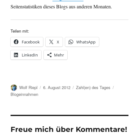
Seitenstatistiken dieses Blogs aus anderen Monaten.
Teilen mit:
Facebook
X
WhatsApp
LinkedIn
Mehr
Autor
Veröffentlicht
Kategorien
Schlagwörte
Wolf Riepl
6. August 2012
Zahl(en) des Tages
am
Blogeinnahmen
Freue mich über Kommentare!