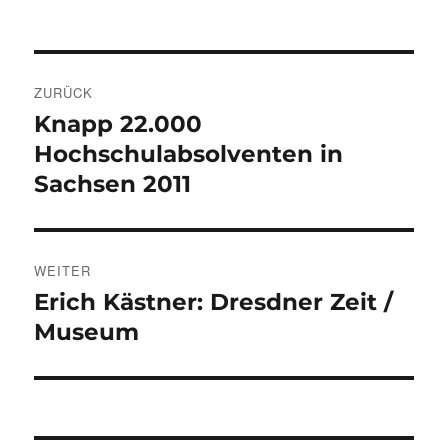
Beitragsnavigation
ZURÜCK
Knapp 22.000
Vorheriger
Beitrag:
Hochschulabsolventen in
Sachsen 2011
WEITER
Erich Kästner: Dresdner Zeit /
Nächster
Beitrag:
Museum