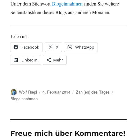
Unter dem Stichwort
Blogeinnahmen
finden Sie weitere
Seitenstatistiken dieses Blogs aus anderen Monaten.
Teilen mit:
Facebook
X
WhatsApp
LinkedIn
Mehr
Autor
Veröffentlicht
Kategorien
Schlagwörte
Wolf Riepl
4. Februar 2014
Zahl(en) des Tages
am
Blogeinnahmen
Freue mich über Kommentare!