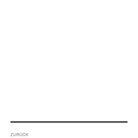
Beitragsnavigation
ZURÜCK