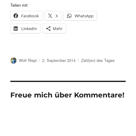
Teilen mit:
Facebook
X
WhatsApp
LinkedIn
Mehr
Autor
Veröffentlicht
Kategorien
Wolf Riepl
2. September 2014
Zahl(en) des Tages
am
Freue mich über Kommentare!