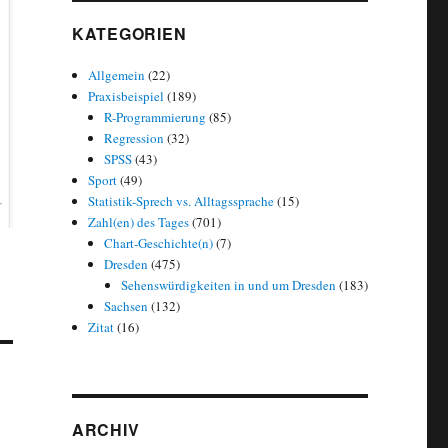
KATEGORIEN
Allgemein
(22)
Praxisbeispiel
(189)
R-Programmierung
(85)
Regression
(32)
SPSS
(43)
Sport
(49)
Statistik-Sprech vs. Alltagssprache
(15)
Zahl(en) des Tages
(701)
Chart-Geschichte(n)
(7)
Dresden
(475)
Sehenswürdigkeiten in und um Dresden
(183)
Sachsen
(132)
Zitat
(16)
ARCHIV