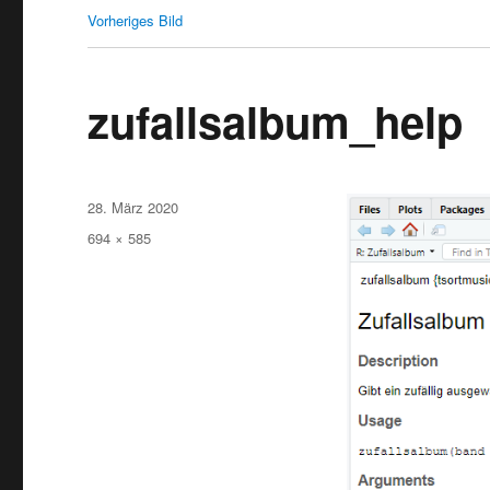
Vorheriges Bild
zufallsalbum_help
Veröffentlicht
28. März 2020
am
Originalgröße
694 × 585