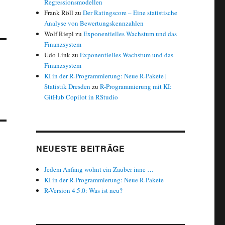
Regressionsmodellen
Frank Röll
zu
Der Ratingscore – Eine statistische
Analyse von Bewertungskennzahlen
Wolf Riepl
zu
Exponentielles Wachstum und das
Finanzsystem
Udo Link
zu
Exponentielles Wachstum und das
Finanzsystem
KI in der R-Programmierung: Neue R-Pakete |
Statistik Dresden
zu
R-Programmierung mit KI:
GitHub Copilot in RStudio
NEUESTE BEITRÄGE
Jedem Anfang wohnt ein Zauber inne …
KI in der R-Programmierung: Neue R-Pakete
R-Version 4.5.0: Was ist neu?