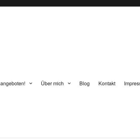
g
 angeboten!
Über mich
Blog
Kontakt
Impre