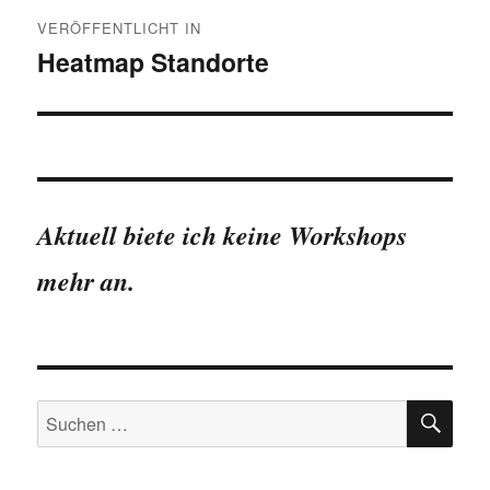
Beitragsnavigation
VERÖFFENTLICHT IN
Heatmap Standorte
Aktuell biete ich keine Workshops
mehr an.
SU
Suchen
nach: