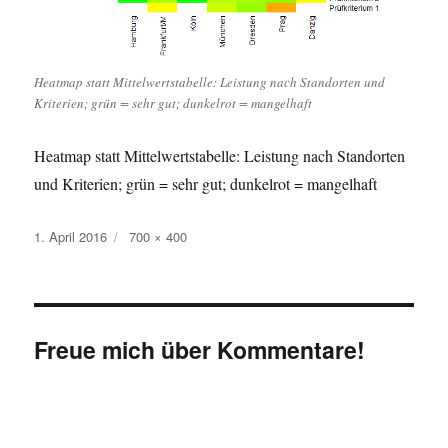
Heatmap statt Mittelwertstabelle: Leistung nach Standorten und
Kriterien; grün = sehr gut; dunkelrot = mangelhaft
Heatmap statt Mittelwertstabelle: Leistung nach Standorten
und Kriterien; grün = sehr gut; dunkelrot = mangelhaft
Veröffentlicht
Originalgröße
1. April 2016
700 × 400
am
Freue mich über Kommentare!