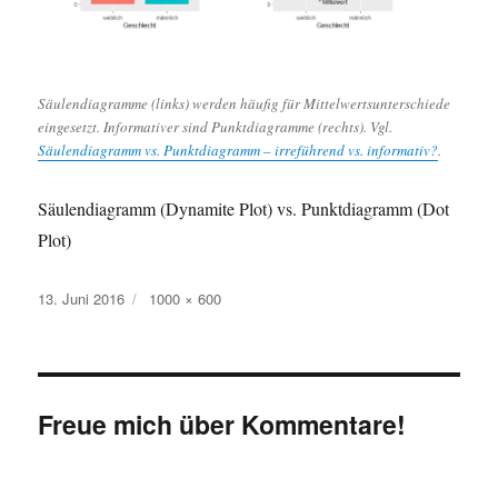
Säulendiagramme (links) werden häufig für Mittelwertsunterschiede
eingesetzt. Informativer sind Punktdiagramme (rechts). Vgl.
Säulendiagramm vs. Punktdiagramm – irreführend vs. informativ?
.
Säulendiagramm (Dynamite Plot) vs. Punktdiagramm (Dot
Plot)
Veröffentlicht
Originalgröße
13. Juni 2016
1000 × 600
am
Freue mich über Kommentare!