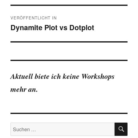
Beitragsnavigation
VERÖFFENTLICHT IN
Dynamite Plot vs Dotplot
Aktuell biete ich keine Workshops
mehr an.
SU
Suchen
nach: