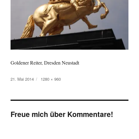
Goldener Reiter, Dresden Neustadt
Veröffentlicht
Originalgröße
21. Mai 2014
1280 × 960
am
Freue mich über Kommentare!