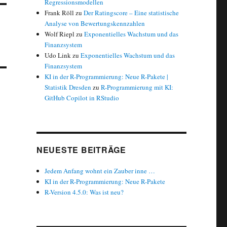
Regressionsmodellen
Frank Röll
zu
Der Ratingscore – Eine statistische
Analyse von Bewertungskennzahlen
Wolf Riepl
zu
Exponentielles Wachstum und das
Finanzsystem
Udo Link
zu
Exponentielles Wachstum und das
Finanzsystem
KI in der R-Programmierung: Neue R-Pakete |
Statistik Dresden
zu
R-Programmierung mit KI:
GitHub Copilot in RStudio
NEUESTE BEITRÄGE
Jedem Anfang wohnt ein Zauber inne …
KI in der R-Programmierung: Neue R-Pakete
R-Version 4.5.0: Was ist neu?