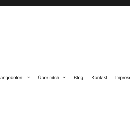
g
 angeboten!
Über mich
Blog
Kontakt
Impre