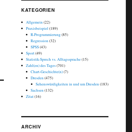
KATEGORIEN
Allgemein
(22)
Praxisbeispiel
(189)
R-Programmierung
(85)
Regression
(32)
SPSS
(43)
Sport
(49)
Statistik-Sprech vs. Alltagssprache
(15)
Zahl(en) des Tages
(701)
Chart-Geschichte(n)
(7)
Dresden
(475)
Sehenswürdigkeiten in und um Dresden
(183)
Sachsen
(132)
Zitat
(16)
ARCHIV