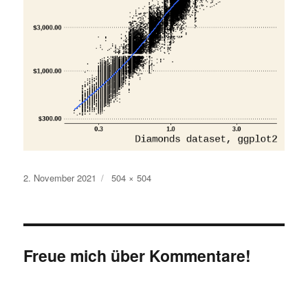
Veröffentlicht
Originalgröße
2. November 2021
504 × 504
am
Freue mich über Kommentare!