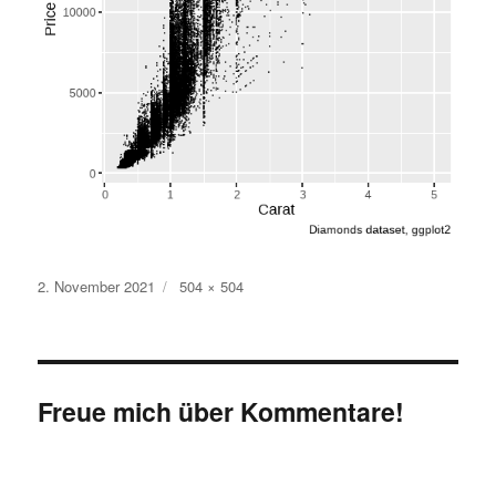
Veröffentlicht
Originalgröße
2. November 2021
504 × 504
am
Freue mich über Kommentare!