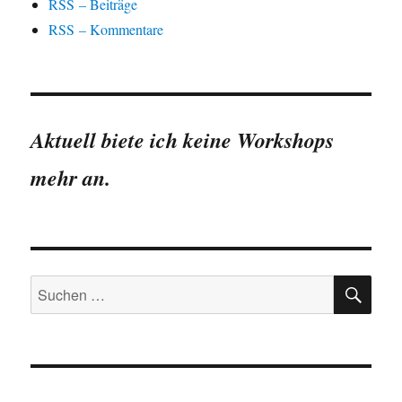
RSS – Beiträge
RSS – Kommentare
Aktuell biete ich keine Workshops
mehr an.
SU
Suchen
nach: