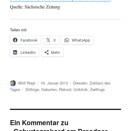
Quelle: Sächsische Zeitung
Teilen mit:
Facebook
X
WhatsApp
LinkedIn
Mehr
Autor
Veröffentlicht
Kategorien
Wolf Riepl
16. Januar 2013
Dresden
,
Zahl(en) des
am
Schlagwörter
Tages
Drillinge
,
Geburten
,
Rekord
,
Uniklinik
,
Zwillinge
Ein Kommentar zu