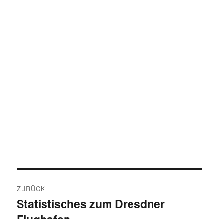
Beitragsnavigation
ZURÜCK
Statistisches zum Dresdner
Vorheriger
Flughafen
Beitrag: