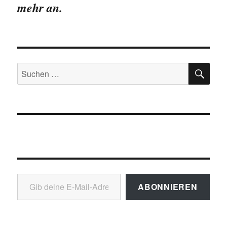
mehr an.
SU
Suchen
nach:
Gib deine E-Mail-Adresse ein ...
ABONNIEREN