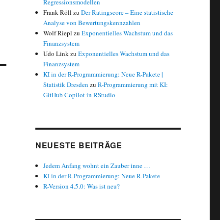
Regressionsmodellen
Frank Röll
zu
Der Ratingscore – Eine statistische
Analyse von Bewertungskennzahlen
Wolf Riepl
zu
Exponentielles Wachstum und das
Finanzsystem
Udo Link
zu
Exponentielles Wachstum und das
Finanzsystem
KI in der R-Programmierung: Neue R-Pakete |
Statistik Dresden
zu
R-Programmierung mit KI:
GitHub Copilot in RStudio
NEUESTE BEITRÄGE
Jedem Anfang wohnt ein Zauber inne …
KI in der R-Programmierung: Neue R-Pakete
R-Version 4.5.0: Was ist neu?