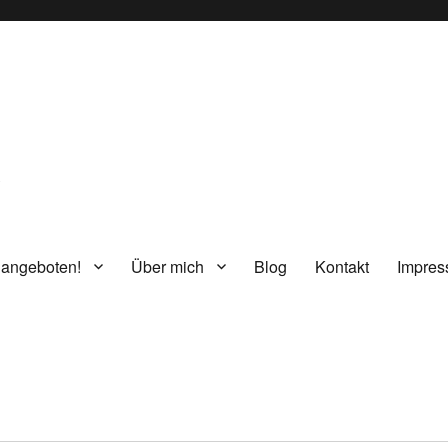
g
 angeboten!
Über mich
Blog
Kontakt
Impre