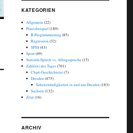
KATEGORIEN
Allgemein
(22)
Praxisbeispiel
(189)
R-Programmierung
(85)
Regression
(32)
SPSS
(43)
Sport
(49)
Statistik-Sprech vs. Alltagssprache
(15)
Zahl(en) des Tages
(701)
Chart-Geschichte(n)
(7)
Dresden
(475)
Sehenswürdigkeiten in und um Dresden
(183)
Sachsen
(132)
Zitat
(16)
ARCHIV