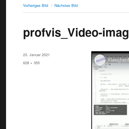
Vorheriges Bild
Nächstes Bild
profvis_Video-ima
Veröffentlicht
23. Januar 2021
am
Originalgröße
628 × 355