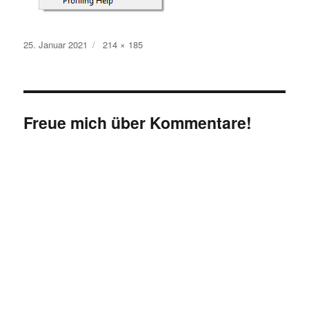
Veröffentlicht
Originalgröße
25. Januar 2021
214 × 185
am
Freue mich über Kommentare!