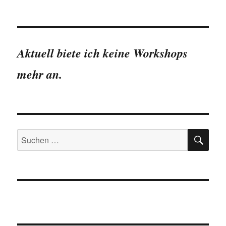
Aktuell biete ich keine Workshops
mehr an.
SU
Suchen
nach: