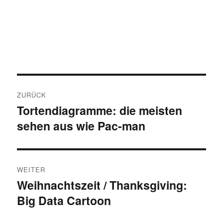
Beitragsnavigation
ZURÜCK
Tortendiagramme: die meisten
Vorheriger
sehen aus wie Pac-man
Beitrag:
WEITER
Weihnachtszeit / Thanksgiving:
Nächster
Big Data Cartoon
Beitrag: