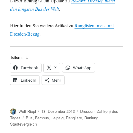
Dieser Beitrag ist ein Update zu
Rekord: Dresden bietet
den längsten Bus der Welt
.
Hier finden Sie weitere Artikel zu
Ranglisten, meist mit
Dresden-Bezug
.
Teilen mit:
Facebook
X
WhatsApp
LinkedIn
Mehr
Autor
Veröffentlicht
Kategorien
Wolf Riepl
13. Dezember 2013
Dresden
,
Zahl(en) des
am
Schlagwörter
Tages
Bus
,
Fernbus
,
Leipzig
,
Rangliste
,
Ranking
,
Städtevergleich