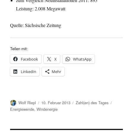
zum Vergleich Neuinstallationen 2011: 895
Leistung: 2.008 Megawatt
Quelle: Sächsische Zeitung
Teilen mit:
Facebook
X
WhatsApp
LinkedIn
Mehr
Autor
Veröffentlicht
Kategorien
Schlagwört
Wolf Riepl
10. Februar 2013
Zahl(en) des Tages
am
Energiewende
,
Windenergie