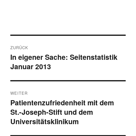
Beitragsnavigation
ZURÜCK
In eigener Sache: Seitenstatistik
Vorheriger
Januar 2013
Beitrag:
WEITER
Patientenzufriedenheit mit dem
Nächster
St.-Joseph-Stift und dem
Beitrag:
Universitätsklinikum