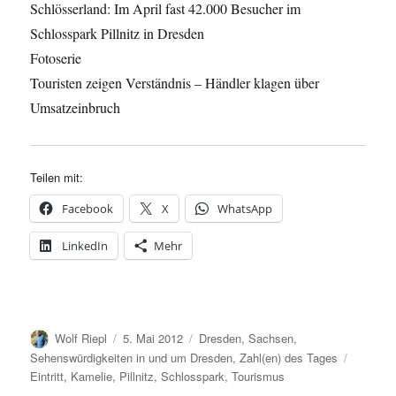
Schlösserland: Im April fast 42.000 Besucher im
Schlosspark Pillnitz in Dresden
Fotoserie
Touristen zeigen Verständnis – Händler klagen über
Umsatzeinbruch
Teilen mit:
Facebook
X
WhatsApp
LinkedIn
Mehr
Autor
Veröffentlicht
Kategorien
Wolf Riepl
5. Mai 2012
Dresden
,
Sachsen
,
am
Schlagw
Sehenswürdigkeiten in und um Dresden
,
Zahl(en) des Tages
Eintritt
,
Kamelie
,
Pillnitz
,
Schlosspark
,
Tourismus