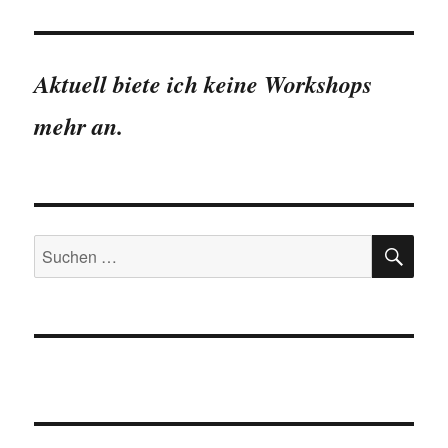
Aktuell biete ich keine Workshops
mehr an.
SU
Suchen
nach: