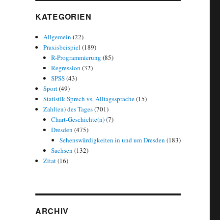
KATEGORIEN
Allgemein
(22)
Praxisbeispiel
(189)
R-Programmierung
(85)
Regression
(32)
SPSS
(43)
Sport
(49)
Statistik-Sprech vs. Alltagssprache
(15)
Zahl(en) des Tages
(701)
Chart-Geschichte(n)
(7)
Dresden
(475)
Sehenswürdigkeiten in und um Dresden
(183)
Sachsen
(132)
Zitat
(16)
ARCHIV