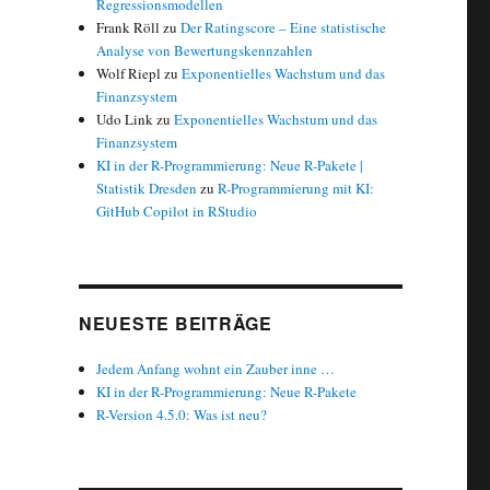
Regressionsmodellen
Frank Röll
zu
Der Ratingscore – Eine statistische
Analyse von Bewertungskennzahlen
Wolf Riepl
zu
Exponentielles Wachstum und das
Finanzsystem
Udo Link
zu
Exponentielles Wachstum und das
Finanzsystem
KI in der R-Programmierung: Neue R-Pakete |
Statistik Dresden
zu
R-Programmierung mit KI:
GitHub Copilot in RStudio
NEUESTE BEITRÄGE
Jedem Anfang wohnt ein Zauber inne …
KI in der R-Programmierung: Neue R-Pakete
R-Version 4.5.0: Was ist neu?