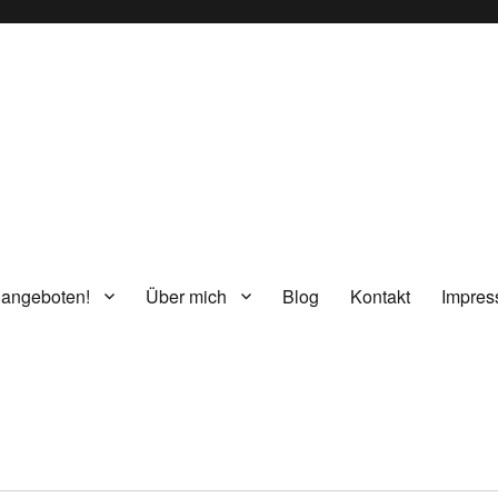
g
 angeboten!
Über mich
Blog
Kontakt
Impre