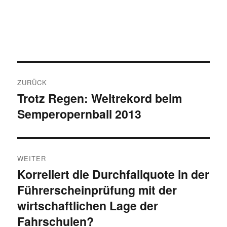
Beitragsnavigation
ZURÜCK
Trotz Regen: Weltrekord beim
Vorheriger
Semperopernball 2013
Beitrag:
WEITER
Korreliert die Durchfallquote in der
Nächster
Führerscheinprüfung mit der
Beitrag:
wirtschaftlichen Lage der
Fahrschulen?