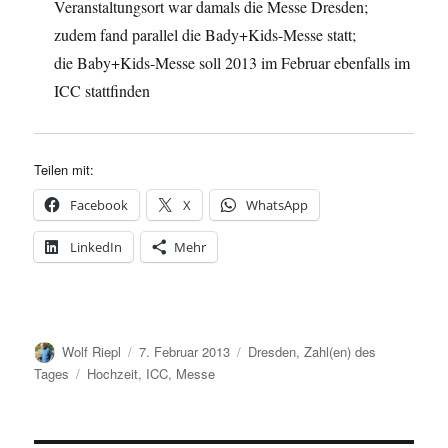
Veranstaltungsort war damals die Messe Dresden;
zudem fand parallel die Bady+Kids-Messe statt;
die Baby+Kids-Messe soll 2013 im Februar ebenfalls im
ICC stattfinden
Teilen mit:
Facebook
X
WhatsApp
LinkedIn
Mehr
Autor
Veröffentlicht
Kategorien
Wolf Riepl
7. Februar 2013
Dresden
,
Zahl(en) des
am
Schlagwörter
Tages
Hochzeit
,
ICC
,
Messe