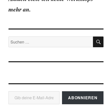
mehr an.
SU
Suchen
nach:
Gib deine E-Mail-Adresse ein ...
ABONNIEREN