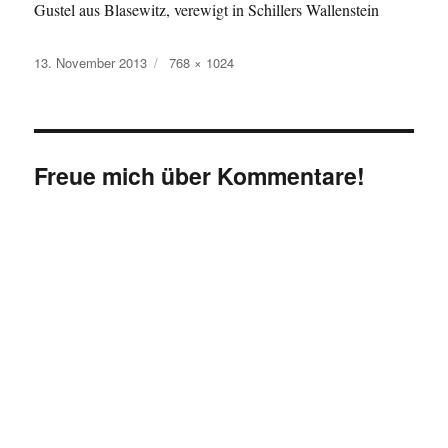
Gustel aus Blasewitz, verewigt in Schillers Wallenstein
Veröffentlicht
Originalgröße
13. November 2013
768 × 1024
am
Freue mich über Kommentare!