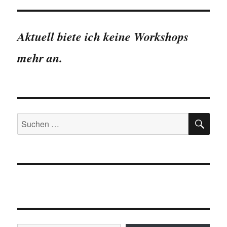
Aktuell biete ich keine Workshops
mehr an.
SU
Suchen
nach:
Gib deine E-Mail-Adresse ein ...