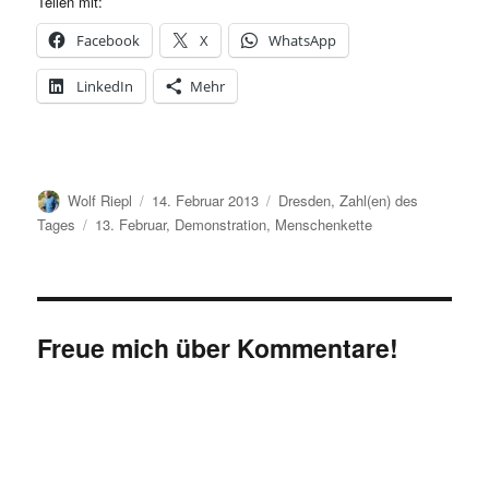
Teilen mit:
Facebook
X
WhatsApp
LinkedIn
Mehr
Autor
Veröffentlicht
Kategorien
Wolf Riepl
14. Februar 2013
Dresden
,
Zahl(en) des
am
Schlagwörter
Tages
13. Februar
,
Demonstration
,
Menschenkette
Freue mich über Kommentare!