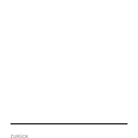
Beitragsnavigation
ZURÜCK