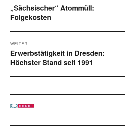
„Sächsischer“ Atommüll:
Vorheriger
Folgekosten
Beitrag:
WEITER
Erwerbstätigkeit in Dresden:
Nächster
Höchster Stand seit 1991
Beitrag: