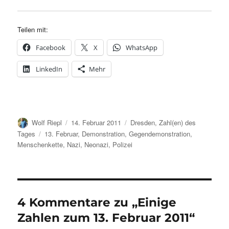
Teilen mit:
Facebook
X
WhatsApp
LinkedIn
Mehr
Autor
Veröffentlicht
Kategorien
Wolf Riepl
14. Februar 2011
Dresden
,
Zahl(en) des
am
Schlagwörter
Tages
13. Februar
,
Demonstration
,
Gegendemonstration
,
Menschenkette
,
Nazi
,
Neonazi
,
Polizei
4 Kommentare zu „Einige
Zahlen zum 13. Februar 2011“