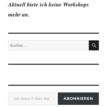
Aktuell biete ich keine Workshops
mehr an.
SU
Suchen
nach:
Gib deine E-Mail-Adresse ein ...
ABONNIEREN