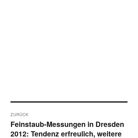
Beitragsnavigation
ZURÜCK
Feinstaub-Messungen in Dresden
Vorheriger
2012: Tendenz erfreulich, weitere
Beitrag: