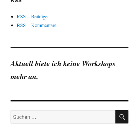
RSS
RSS – Beiträge
RSS – Kommentare
Aktuell biete ich keine Workshops
mehr an.
SU
Suchen
nach: