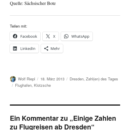
Quelle: Sächsischer Bote
Teilen mit:
Facebook
X
WhatsApp
LinkedIn
Mehr
Autor
Veröffentlicht
Kategorien
Wolf Riepl
18. März 2013
Dresden
,
Zahl(en) des Tages
am
Schlagwörter
Flughafen
,
Klotzsche
Ein Kommentar zu „Einige Zahlen
zu Flugreisen ab Dresden“