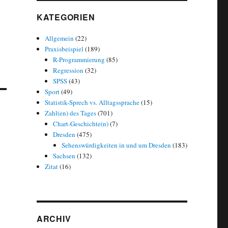
KATEGORIEN
Allgemein
(22)
Praxisbeispiel
(189)
R-Programmierung
(85)
Regression
(32)
SPSS
(43)
Sport
(49)
Statistik-Sprech vs. Alltagssprache
(15)
Zahl(en) des Tages
(701)
Chart-Geschichte(n)
(7)
Dresden
(475)
Sehenswürdigkeiten in und um Dresden
(183)
Sachsen
(132)
Zitat
(16)
ARCHIV