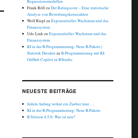
Regressionsmodellen
Frank Röll
zu
Der Ratingscore – Eine statistische
Analyse von Bewertungskennzahlen
Wolf Riepl
zu
Exponentielles Wachstum und das
Finanzsystem
Udo Link
zu
Exponentielles Wachstum und das
Finanzsystem
KI in der R-Programmierung: Neue R-Pakete |
Statistik Dresden
zu
R-Programmierung mit KI:
GitHub Copilot in RStudio
NEUESTE BEITRÄGE
Jedem Anfang wohnt ein Zauber inne …
KI in der R-Programmierung: Neue R-Pakete
R-Version 4.5.0: Was ist neu?