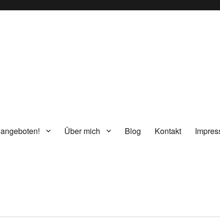
g
 angeboten!
Über mich
Blog
Kontakt
Impre