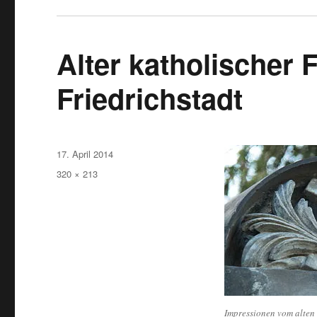
Alter katholischer 
Friedrichstadt
Veröffentlicht
17. April 2014
am
Originalgröße
320 × 213
Impressionen vom alten 