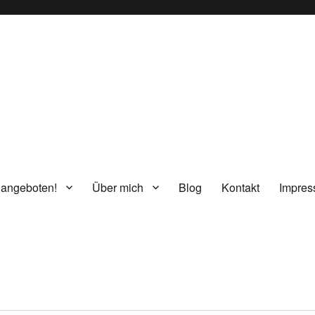
g
 angeboten!
Über mich
Blog
Kontakt
Impre