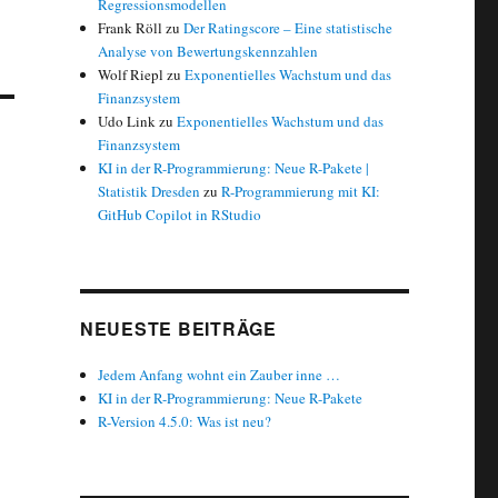
Regressionsmodellen
Frank Röll
zu
Der Ratingscore – Eine statistische
Analyse von Bewertungskennzahlen
Wolf Riepl
zu
Exponentielles Wachstum und das
Finanzsystem
Udo Link
zu
Exponentielles Wachstum und das
Finanzsystem
KI in der R-Programmierung: Neue R-Pakete |
Statistik Dresden
zu
R-Programmierung mit KI:
GitHub Copilot in RStudio
NEUESTE BEITRÄGE
Jedem Anfang wohnt ein Zauber inne …
KI in der R-Programmierung: Neue R-Pakete
R-Version 4.5.0: Was ist neu?