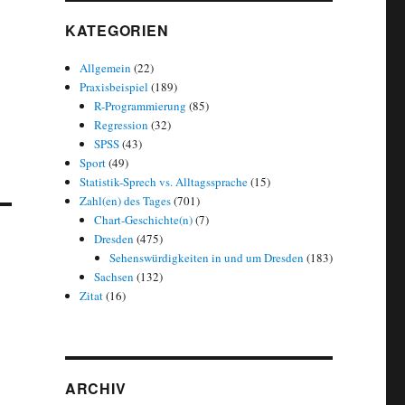
KATEGORIEN
Allgemein
(22)
Praxisbeispiel
(189)
R-Programmierung
(85)
Regression
(32)
SPSS
(43)
Sport
(49)
Statistik-Sprech vs. Alltagssprache
(15)
Zahl(en) des Tages
(701)
Chart-Geschichte(n)
(7)
Dresden
(475)
Sehenswürdigkeiten in und um Dresden
(183)
Sachsen
(132)
Zitat
(16)
ARCHIV