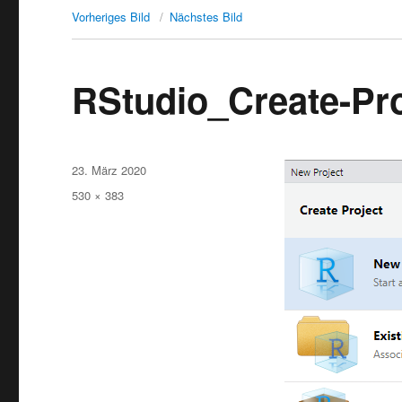
Vorheriges Bild
Nächstes Bild
RStudio_Create-Pro
Veröffentlicht
23. März 2020
am
Originalgröße
530 × 383