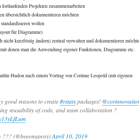
n fortlaufenden Projekten zusammenarbeiten
en übersichtlich dokumentieren möchten
standardisieren wollen
Layout für Diagramme)
ch nicht kurzfristig ändern) zentral verwalten und dokumentieren möcht
, mit denen man die Anwendung eigener Funktionen, Diagramme etc.
aitlin Hudon nach einem Vortrag von Corinne Leopold (mit eigenen
y good reasons to create
#rstats
packages!
@corinnovatio
uding reusability of code, and team collaboration ?
/Zy13yLfLum
n ??‍? (@beeonaposy)
April 10, 2019