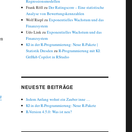
Regressionsmodellen
Frank Röll
zu
Der Ratingscore – Eine statistische
Analyse von Bewertungskennzahlen
Wolf Riepl
zu
Exponentielles Wachstum und das
Finanzsystem
Udo Link
zu
Exponentielles Wachstum und das
en
Finanzsystem
KI in der R-Programmierung: Neue R-Pakete |
Statistik Dresden
zu
R-Programmierung mit KI:
GitHub Copilot in RStudio
NEUESTE BEITRÄGE
n
Jedem Anfang wohnt ein Zauber inne …
KI in der R-Programmierung: Neue R-Pakete
R-Version 4.5.0: Was ist neu?