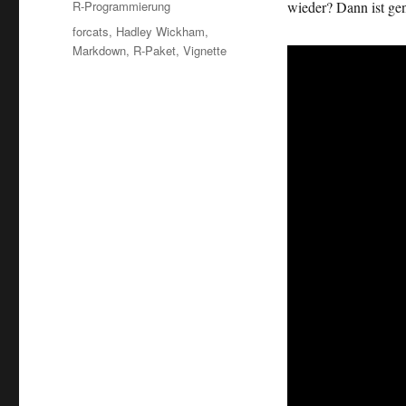
Kategorien
R-Programmierung
wieder? Dann ist gen
Schlagwörter
forcats
,
Hadley Wickham
,
Markdown
,
R-Paket
,
Vignette