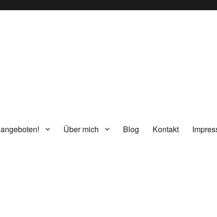
g
 angeboten!
Über mich
Blog
Kontakt
Impre