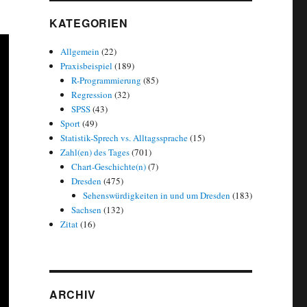
KATEGORIEN
Allgemein
(22)
Praxisbeispiel
(189)
R-Programmierung
(85)
Regression
(32)
SPSS
(43)
Sport
(49)
Statistik-Sprech vs. Alltagssprache
(15)
Zahl(en) des Tages
(701)
Chart-Geschichte(n)
(7)
Dresden
(475)
Sehenswürdigkeiten in und um Dresden
(183)
Sachsen
(132)
Zitat
(16)
ARCHIV