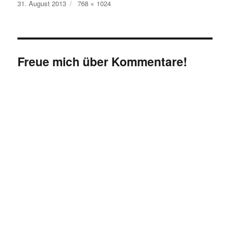
Veröffentlicht
Originalgröße
31. August 2013
768 × 1024
am
Freue mich über Kommentare!