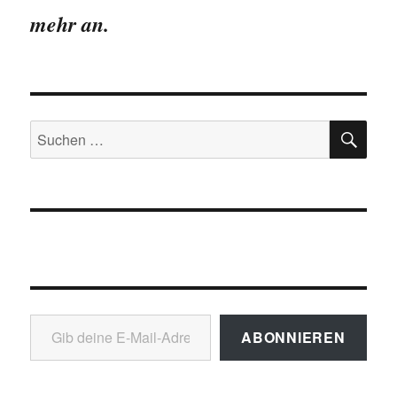
mehr an.
SU
Suchen
nach:
Gib deine E-Mail-Adresse ein ...
ABONNIEREN