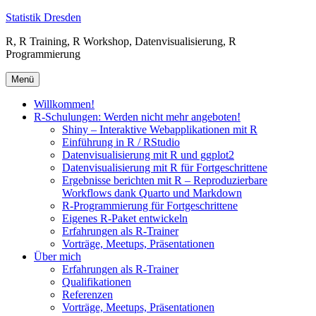
Zum
Statistik Dresden
Inhalt
R, R Training, R Workshop, Datenvisualisierung, R
springen
Programmierung
Menü
Willkommen!
R-Schulungen: Werden nicht mehr angeboten!
Shiny – Interaktive Webapplikationen mit R
Einführung in R / RStudio
Datenvisualisierung mit R und ggplot2
Datenvisualisierung mit R für Fortgeschrittene
Ergebnisse berichten mit R – Reproduzierbare
Workflows dank Quarto und Markdown
R-Programmierung für Fortgeschrittene
Eigenes R-Paket entwickeln
Erfahrungen als R-Trainer
Vorträge, Meetups, Präsentationen
Über mich
Erfahrungen als R-Trainer
Qualifikationen
Referenzen
Vorträge, Meetups, Präsentationen