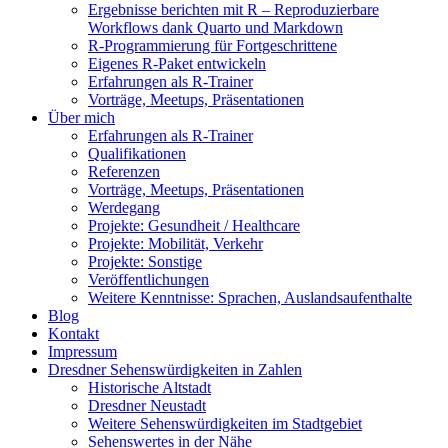
Ergebnisse berichten mit R – Reproduzierbare
Workflows dank Quarto und Markdown
R-Programmierung für Fortgeschrittene
Eigenes R-Paket entwickeln
Erfahrungen als R-Trainer
Vorträge, Meetups, Präsentationen
Über mich
Erfahrungen als R-Trainer
Qualifikationen
Referenzen
Vorträge, Meetups, Präsentationen
Werdegang
Projekte: Gesundheit / Healthcare
Projekte: Mobilität, Verkehr
Projekte: Sonstige
Veröffentlichungen
Weitere Kenntnisse: Sprachen, Auslandsaufenthalte
Blog
Kontakt
Impressum
Dresdner Sehenswürdigkeiten in Zahlen
Historische Altstadt
Dresdner Neustadt
Weitere Sehenswürdigkeiten im Stadtgebiet
Sehenswertes in der Nähe