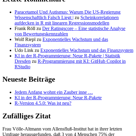
Paracetamol Und Autismus: Warum Die US-Regierung
Wissenschaftlich Falsch Liegt |
zu
Scheinkorrelationen
aufdecken in R mit linearen Regressionsmodellen
Frank Röll
zu
Der Ratingscore – Eine statistische Analyse
von Bewertungskennzahlen
Wolf Riepl
zu
Exponentielles Wachstum und das
Finanzsystem
Udo Link
zu
Exponentielles Wachstum und das Finanzsystem
KI in der R-Programmierung: Neue R-Pakete | Statistik
Dresden
zu
R-Programmierung mit KI: GitHub Copilot in
RStudio
Neueste Beiträge
Jedem Anfang wohnt ein Zauber inne …
KI in der R-Programmierung: Neue R-Pakete
R-Version 4.5.0: Was ist neu?
Zufälliges Zitat
Frau Völle-Altmann vom Allensfluß-Institut hat in ihrer letzten
Umfrage herausgefunden, daß 3 von 4 Menschen 75% der