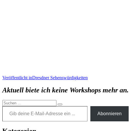
Beitragsnavigation
Veröffentlicht in
Dresdner Sehenswürdigkeiten
Aktuell biete ich keine Workshops mehr an.
Suchen
Gib deine E-Mail-Adresse ein ...
Suchen
nach:
Abonnieren
Kategorien