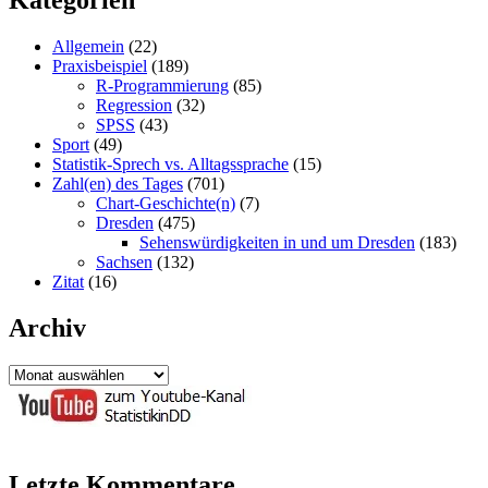
Allgemein
(22)
Praxisbeispiel
(189)
R-Programmierung
(85)
Regression
(32)
SPSS
(43)
Sport
(49)
Statistik-Sprech vs. Alltagssprache
(15)
Zahl(en) des Tages
(701)
Chart-Geschichte(n)
(7)
Dresden
(475)
Sehenswürdigkeiten in und um Dresden
(183)
Sachsen
(132)
Zitat
(16)
Archiv
Archiv
Letzte Kommentare