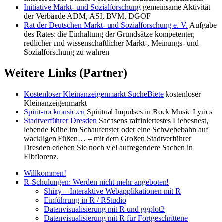
Initiative Markt- und Sozialforschung
gemeinsame Aktivität
der Verbände ADM, ASI, BVM, DGOF
Rat der Deutschen Markt- und Sozialforschung e. V.
Aufgabe
des Rates: die Einhaltung der Grundsätze kompetenter,
redlicher und wissenschaftlicher Markt-, Meinungs- und
Sozialforschung zu wahren
Weitere Links (Partner)
Kostenloser Kleinanzeigenmarkt SucheBiete
kostenloser
Kleinanzeigenmarkt
Spirit-rockmusic.eu
Spiritual Impulses in Rock Music Lyrics
Stadtverführer Dresden
Sachsens raffiniertestes Liebesnest,
lebende Kühe im Schaufenster oder eine Schwebebahn auf
wackligen Füßen… – mit dem Großen Stadtverführer
Dresden erleben Sie noch viel aufregendere Sachen in
Elbflorenz.
Willkommen!
R-Schulungen: Werden nicht mehr angeboten!
Shiny – Interaktive Webapplikationen mit R
Einführung in R / RStudio
Datenvisualisierung mit R und ggplot2
Datenvisualisierung mit R für Fortgeschrittene