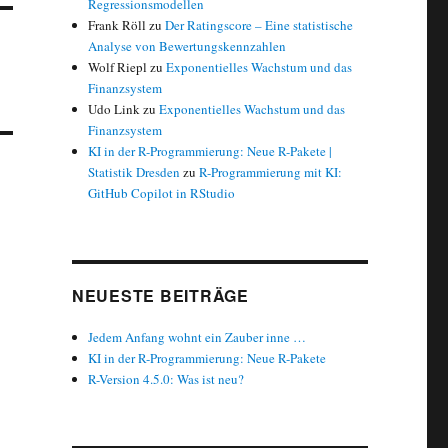
Regressionsmodellen
Frank Röll
zu
Der Ratingscore – Eine statistische
Analyse von Bewertungskennzahlen
Wolf Riepl
zu
Exponentielles Wachstum und das
Finanzsystem
Udo Link
zu
Exponentielles Wachstum und das
Finanzsystem
KI in der R-Programmierung: Neue R-Pakete |
Statistik Dresden
zu
R-Programmierung mit KI:
GitHub Copilot in RStudio
NEUESTE BEITRÄGE
Jedem Anfang wohnt ein Zauber inne …
KI in der R-Programmierung: Neue R-Pakete
R-Version 4.5.0: Was ist neu?