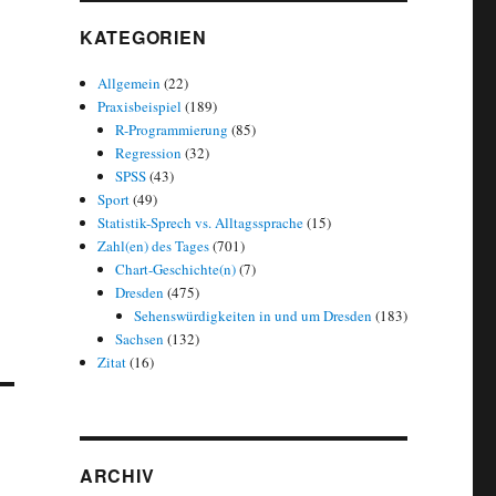
KATEGORIEN
Allgemein
(22)
Praxisbeispiel
(189)
R-Programmierung
(85)
Regression
(32)
SPSS
(43)
Sport
(49)
Statistik-Sprech vs. Alltagssprache
(15)
Zahl(en) des Tages
(701)
Chart-Geschichte(n)
(7)
Dresden
(475)
Sehenswürdigkeiten in und um Dresden
(183)
Sachsen
(132)
Zitat
(16)
ARCHIV