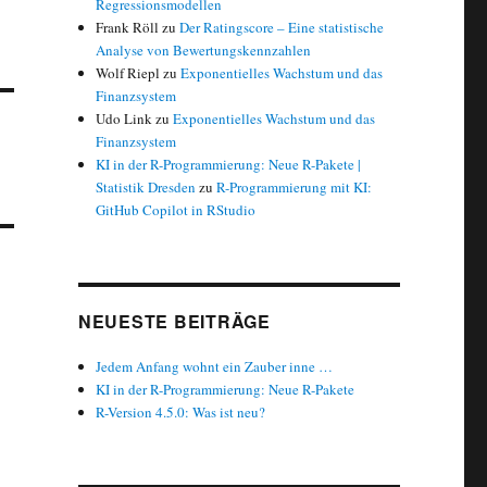
Regressionsmodellen
Frank Röll
zu
Der Ratingscore – Eine statistische
Analyse von Bewertungskennzahlen
Wolf Riepl
zu
Exponentielles Wachstum und das
Finanzsystem
Udo Link
zu
Exponentielles Wachstum und das
Finanzsystem
KI in der R-Programmierung: Neue R-Pakete |
Statistik Dresden
zu
R-Programmierung mit KI:
GitHub Copilot in RStudio
NEUESTE BEITRÄGE
Jedem Anfang wohnt ein Zauber inne …
KI in der R-Programmierung: Neue R-Pakete
R-Version 4.5.0: Was ist neu?