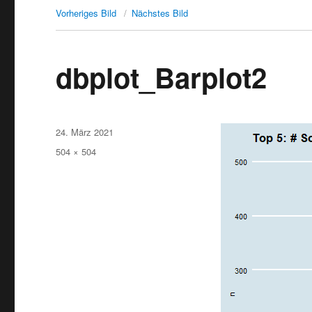
Vorheriges Bild
Nächstes Bild
dbplot_Barplot2
Veröffentlicht
24. März 2021
am
Originalgröße
504 × 504