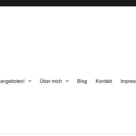
g
 angeboten!
Über mich
Blog
Kontakt
Impre