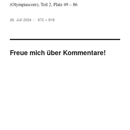
(Olympiascore), Teil 2, Platz 49 – 86
Veröffentlicht
Originalgröße
26. Juli 2024
672 × 818
am
Freue mich über Kommentare!