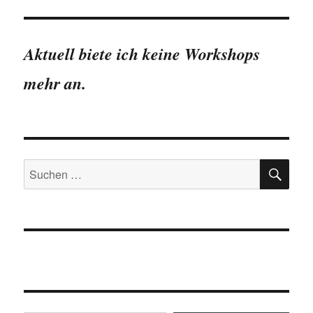
Aktuell biete ich keine Workshops
mehr an.
SU
Suchen
nach:
Gib deine E-Mail-Adresse ein ...