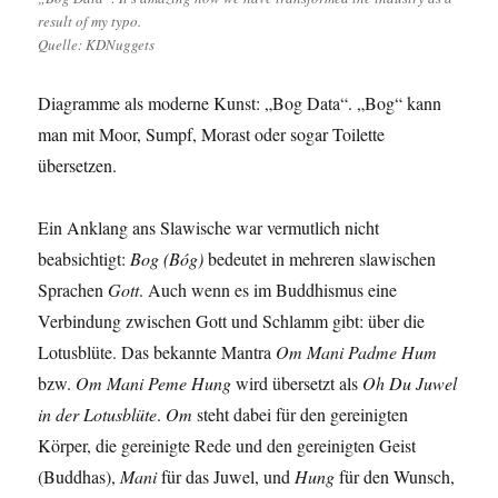
result of my typo.
Quelle: KDNuggets
Diagramme als moderne Kunst: „Bog Data“. „Bog“ kann
man mit Moor, Sumpf, Morast oder sogar Toilette
übersetzen.
Ein Anklang ans Slawische war vermutlich nicht
beabsichtigt:
Bog (Bóg)
bedeutet in mehreren slawischen
Sprachen
Gott
. Auch wenn es im Buddhismus eine
Verbindung zwischen Gott und Schlamm gibt: über die
Lotusblüte. Das bekannte Mantra
Om Mani Padme Hum
bzw.
Om Mani Peme Hung
wird übersetzt als
Oh Du Juwel
in der Lotusblüte
.
Om
steht dabei für den gereinigten
Körper, die gereinigte Rede und den gereinigten Geist
(Buddhas),
Mani
für das Juwel, und
Hung
für den Wunsch,