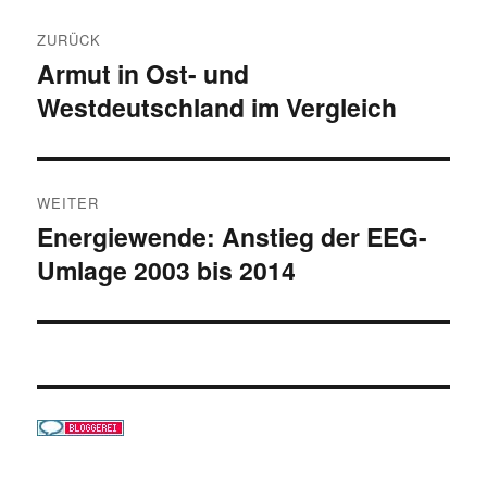
Beitragsnavigation
ZURÜCK
Armut in Ost- und
Vorheriger
Westdeutschland im Vergleich
Beitrag:
WEITER
Energiewende: Anstieg der EEG-
Nächster
Umlage 2003 bis 2014
Beitrag: