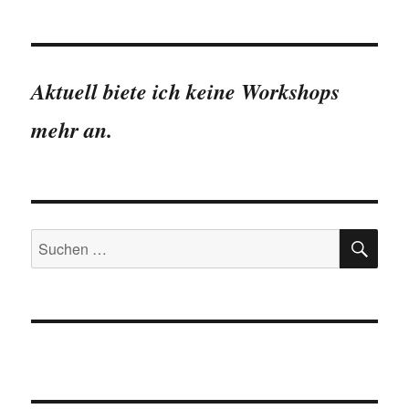
Aktuell biete ich keine Workshops
mehr an.
SU
Suchen
nach: