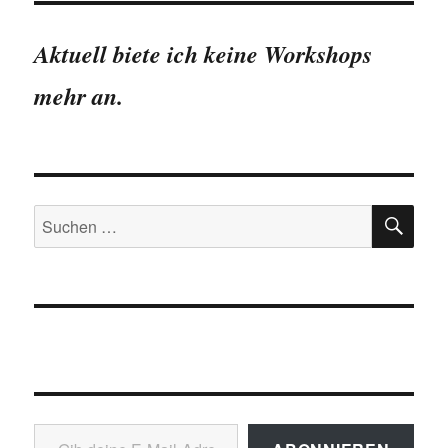
Aktuell biete ich keine Workshops
mehr an.
SU
Suchen
nach:
Gib deine E-Mail-Adresse ein ...