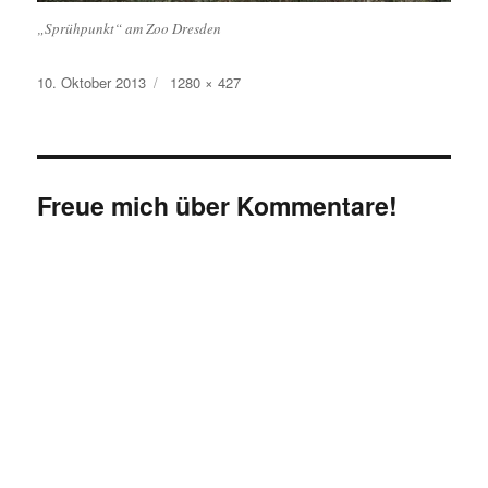
„Sprühpunkt“ am Zoo Dresden
Veröffentlicht
Originalgröße
10. Oktober 2013
1280 × 427
am
Freue mich über Kommentare!