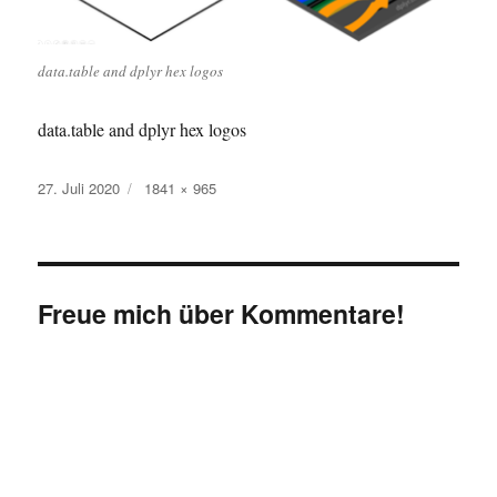
data.table and dplyr hex logos
data.table and dplyr hex logos
Veröffentlicht
Originalgröße
27. Juli 2020
1841 × 965
am
Freue mich über Kommentare!