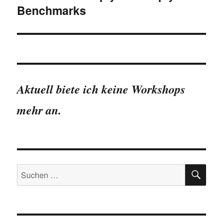
Benchmarks
Aktuell biete ich keine Workshops
mehr an.
SU
Suchen
nach: