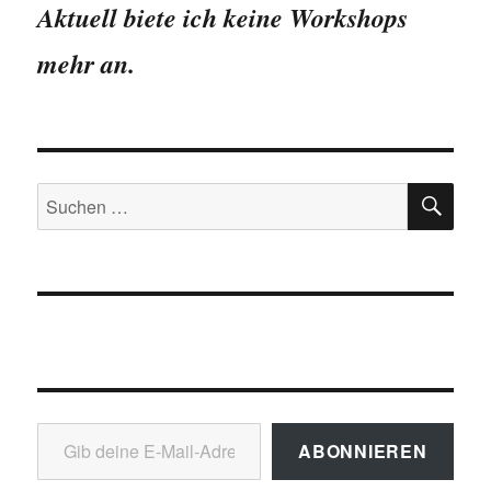
Aktuell biete ich keine Workshops
mehr an.
SU
Suchen
nach:
Gib deine E-Mail-Adresse ein ...
ABONNIEREN