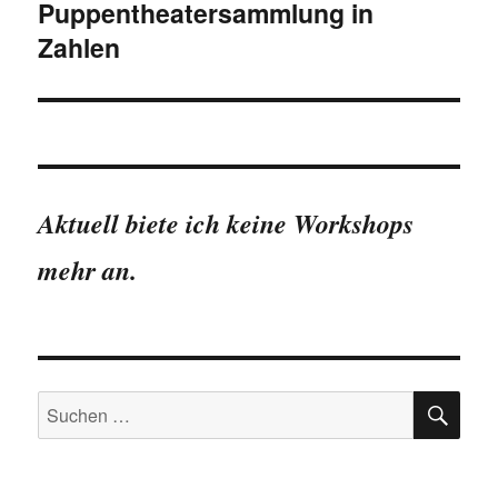
Puppentheatersammlung in
Zahlen
Aktuell biete ich keine Workshops
mehr an.
SU
Suchen
nach: