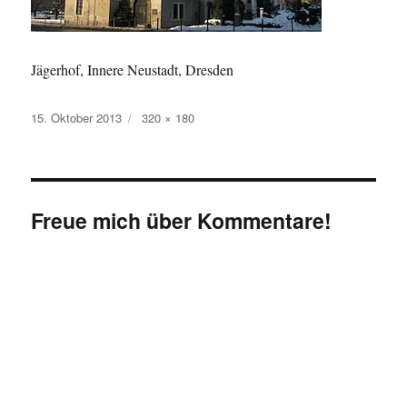
Jägerhof, Innere Neustadt, Dresden
Veröffentlicht
Originalgröße
15. Oktober 2013
320 × 180
am
Freue mich über Kommentare!