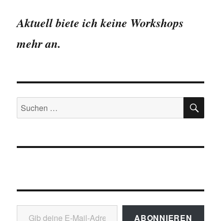
Aktuell biete ich keine Workshops
mehr an.
SU
Suchen
nach:
Gib deine E-Mail-Adresse ein ...
ABONNIEREN