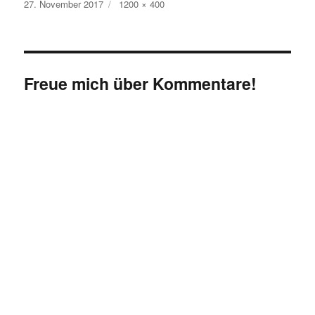
Veröffentlicht
Originalgröße
27. November 2017
1200 × 400
am
Freue mich über Kommentare!