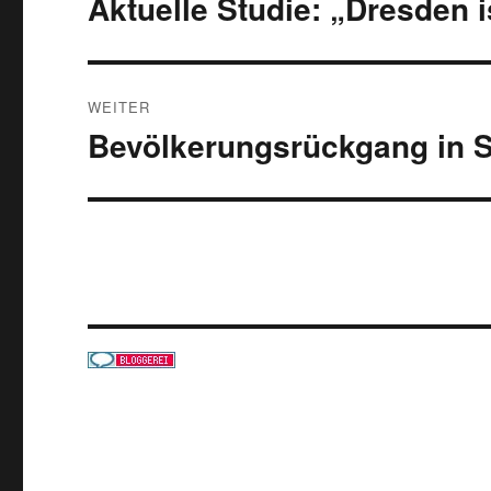
Aktuelle Studie: „Dresden i
Vorheriger
Beitrag:
WEITER
Bevölkerungsrückgang in 
Nächster
Beitrag: