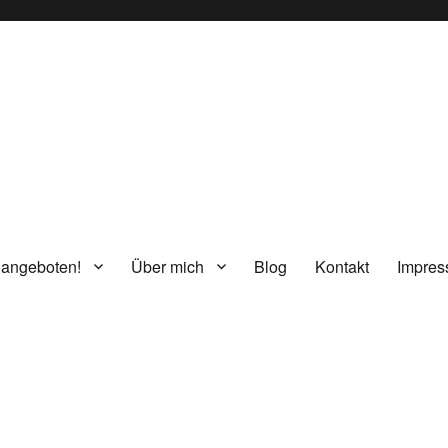
g
 angeboten!
Über mich
Blog
Kontakt
Impre