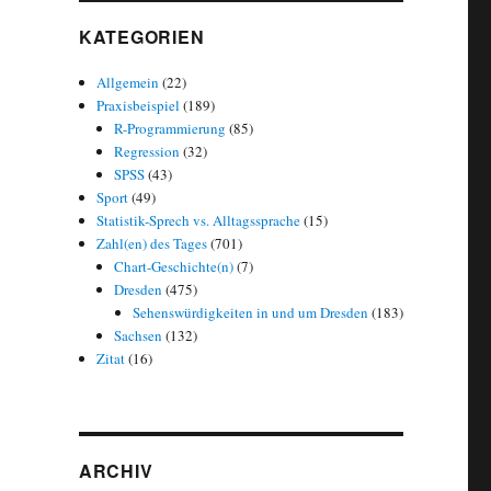
KATEGORIEN
Allgemein
(22)
Praxisbeispiel
(189)
R-Programmierung
(85)
Regression
(32)
SPSS
(43)
Sport
(49)
Statistik-Sprech vs. Alltagssprache
(15)
Zahl(en) des Tages
(701)
Chart-Geschichte(n)
(7)
Dresden
(475)
Sehenswürdigkeiten in und um Dresden
(183)
Sachsen
(132)
Zitat
(16)
ARCHIV