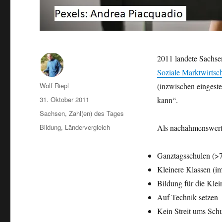
2011 landete Sachs
Soziale Marktwirtsc
Autor
Wolf Riepl
(inzwischen eingeste
Veröffentlicht
31. Oktober 2011
kann“.
am
Kategorien
Sachsen
,
Zahl(en) des Tages
Schlagwörter
Bildung
,
Ländervergleich
Als nachahmenswerte
Ganztagsschulen (>7
Kleinere Klassen (i
Bildung für die Klei
Auf Technik setzen
Kein Streit ums Sch