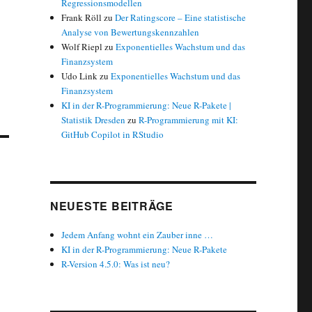
Regressionsmodellen
Frank Röll
zu
Der Ratingscore – Eine statistische
Analyse von Bewertungskennzahlen
Wolf Riepl
zu
Exponentielles Wachstum und das
Finanzsystem
Udo Link
zu
Exponentielles Wachstum und das
Finanzsystem
KI in der R-Programmierung: Neue R-Pakete |
Statistik Dresden
zu
R-Programmierung mit KI:
GitHub Copilot in RStudio
NEUESTE BEITRÄGE
Jedem Anfang wohnt ein Zauber inne …
KI in der R-Programmierung: Neue R-Pakete
R-Version 4.5.0: Was ist neu?