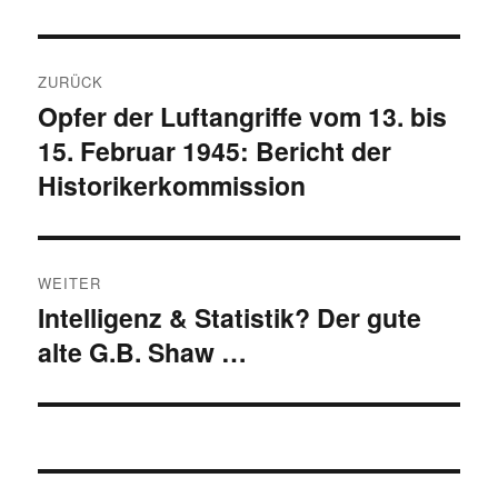
Beitragsnavigation
ZURÜCK
Opfer der Luftangriffe vom 13. bis
Vorheriger
15. Februar 1945: Bericht der
Beitrag:
Historikerkommission
WEITER
Intelligenz & Statistik? Der gute
Nächster
alte G.B. Shaw …
Beitrag: