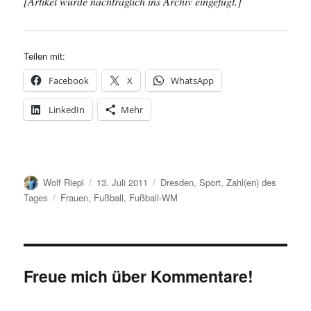
[Artikel wurde nachträglich ins Archiv eingefügt.]
Teilen mit:
Facebook
X
WhatsApp
LinkedIn
Mehr
Autor
Veröffentlicht
Kategorien
Wolf Riepl
13. Juli 2011
Dresden
,
Sport
,
Zahl(en) des
am
Schlagwörter
Tages
Frauen
,
Fußball
,
Fußball-WM
Freue mich über Kommentare!