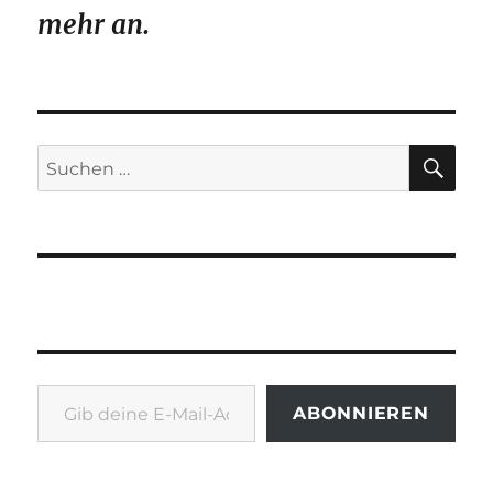
mehr an.
SU
Suchen
nach:
Gib deine E-Mail-Adresse ein ...
ABONNIEREN