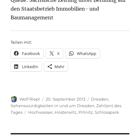
den Staatsbetrieb Immobilien- und
Baumanagement
Teilen mit:
Facebook
X
WhatsApp
LinkedIn
Mehr
Autor
Veröffentlicht
Kategorien
Wolf Riepl
20. September 2013
Dresden
,
am
Sehenswürdigkeiten in und um Dresden
,
Zahl(en) des
Schlagwörter
Tages
Hochwasser
,
Hosterwitz
,
Pillnitz
,
Schlosspark