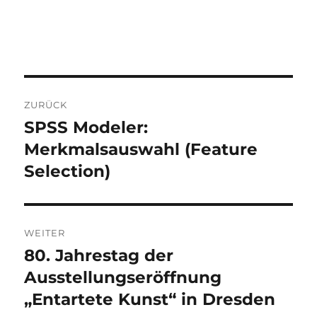
Beitragsnavigation
ZURÜCK
SPSS Modeler:
Vorheriger
Beitrag:
Merkmalsauswahl (Feature
Selection)
WEITER
80. Jahrestag der
Nächster
Beitrag:
Ausstellungseröffnung
„Entartete Kunst“ in Dresden