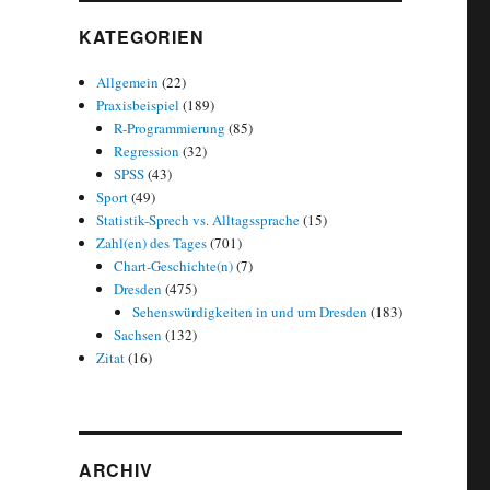
KATEGORIEN
Allgemein
(22)
Praxisbeispiel
(189)
R-Programmierung
(85)
Regression
(32)
SPSS
(43)
Sport
(49)
Statistik-Sprech vs. Alltagssprache
(15)
Zahl(en) des Tages
(701)
Chart-Geschichte(n)
(7)
Dresden
(475)
Sehenswürdigkeiten in und um Dresden
(183)
Sachsen
(132)
Zitat
(16)
dtevergleich“
ARCHIV