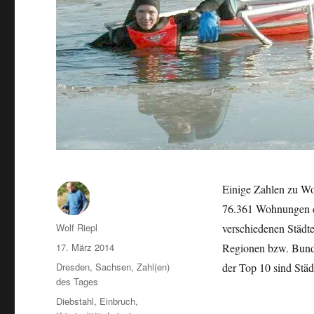
Einige Zahlen zu Wo
76.361 Wohnungen ei
Autor
Wolf Riepl
verschiedenen Städt
Veröffentlicht
17. März 2014
Regionen bzw. Bundes
am
Kategorien
Dresden
,
Sachsen
,
Zahl(en)
der Top 10 sind Stä
des Tages
Schlagwörter
Diebstahl
,
Einbruch
,