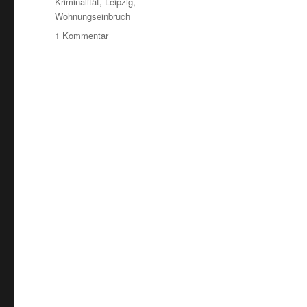
Kriminalität
,
Leipzig
,
Wohnungseinbruch
zu
1 Kommentar
Wohnungseinbrüche:
Dresden
im
Städtevergleich