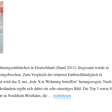
hnungseinbrüchen in Deutschland (Stand 2012): Insgesamt wurde in
ngebrochen. Zum Vergleich der relativen Einbruchhäufigkeit in
en wird das X aus „Jede X-te Wohnung betroffen“ herangezogen. Nach
ländern ergibt sich dabei ein sehr einseitiges Bild: Die Top 3 sowie 8
„Wohnungseinbrüche: Dresden im Stä
dte in Nordrhein-Westfalen, die …
weiterlesen