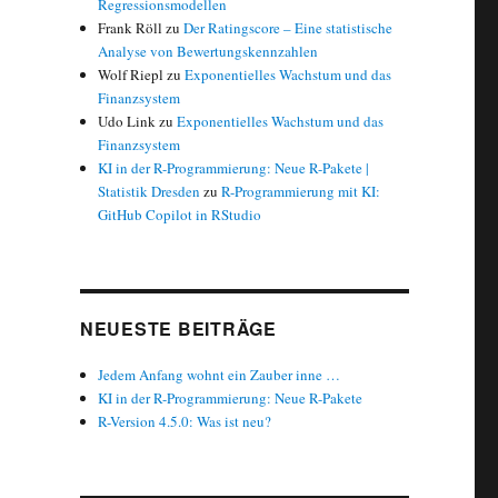
Regressionsmodellen
Frank Röll
zu
Der Ratingscore – Eine statistische
Analyse von Bewertungskennzahlen
Wolf Riepl
zu
Exponentielles Wachstum und das
Finanzsystem
Udo Link
zu
Exponentielles Wachstum und das
Finanzsystem
KI in der R-Programmierung: Neue R-Pakete |
Statistik Dresden
zu
R-Programmierung mit KI:
GitHub Copilot in RStudio
NEUESTE BEITRÄGE
Jedem Anfang wohnt ein Zauber inne …
KI in der R-Programmierung: Neue R-Pakete
R-Version 4.5.0: Was ist neu?