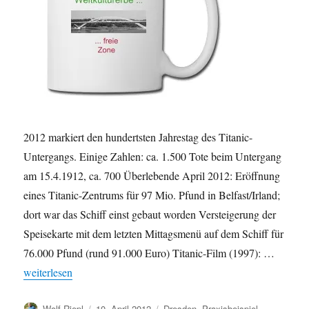
2012 markiert den hundertsten Jahrestag des Titanic-
Untergangs. Einige Zahlen: ca. 1.500 Tote beim Untergang
am 15.4.1912, ca. 700 Überlebende April 2012: Eröffnung
eines Titanic-Zentrums für 97 Mio. Pfund in Belfast/Irland;
dort war das Schiff einst gebaut worden Versteigerung der
Speisekarte mit dem letzten Mittagsmenü auf dem Schiff für
76.000 Pfund (rund 91.000 Euro) Titanic-Film (1997): …
„Titanic, Untergang, SPD, Weltkulturerbe und Dresden …“
weiterlesen
Autor
Veröffentlicht
Kategorien
Wolf Riepl
10. April 2012
Dresden
,
Praxisbeispiel
,