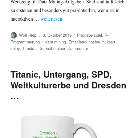
Werkzeug für Data Mining-Aufgaben. Sind sind in R leicht
zu erstellen und besonders gut präsentierbar, wenn sie in
„Data Mining mit R: Zusammenhänge erkennen, Z
interaktiven …
weiterlesen
Autor
Veröffentlicht
Kategorien
Wolf Riepl
3. Oktober 2019
Praxisbeispiel
,
R-
am
Schlagwörter
Programmierung
data mining
,
Entscheidungsbaum
,
rpart
,
zu
shiny
,
Titanic
Schreibe einen Kommentar
Data
Mining
mit
Titanic, Untergang, SPD,
R:
Zusammenhänge
Weltkulturerbe und Dresden
erkennen,
…
Zielgruppen
finden