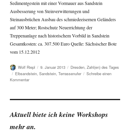
Sedimentgestein mit einer Vormauer aus Sandstein
Ausbesserung von Steinverwitterungen und
Steinausbrüchen Ausbau des schmiedeeisernen Geländers
auf 300 Meter; Rostschutz Neuerrichtung der
Treppenanlage nach historischem Vorbild in Sandstein
Gesamtkosten: ca. 307.500 Euro Quelle: Sächsischer Bote
vom 15.12.2012
Autor
Veröffentlicht
Kategorien
Wolf Riepl
9. Januar 2013
Dresden
,
Zahl(en) des Tages
am
Schlagwörter
Elbsandstein
,
Sandstein
,
Terrassenufer
Schreibe einen
zu
Kommentar
Sanierung
des
Terrassenufers
Aktuell biete ich keine Workshops
mehr an.