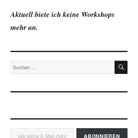
Zahlen
Aktuell biete ich keine Workshops
mehr an.
SU
Suchen
nach:
Gib deine E-Mail-Adresse ein ...
ABONNIEREN