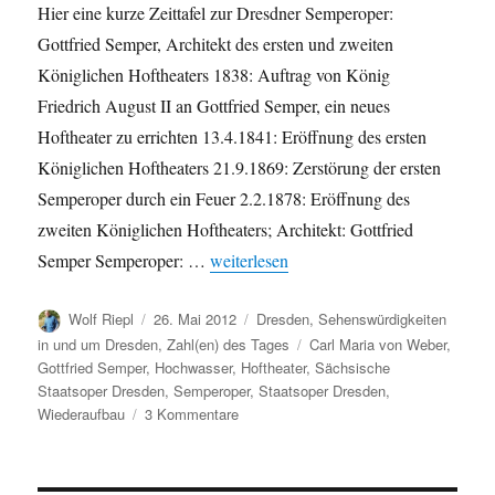
Hier eine kurze Zeittafel zur Dresdner Semperoper:
Gottfried Semper, Architekt des ersten und zweiten
Königlichen Hoftheaters 1838: Auftrag von König
Friedrich August II an Gottfried Semper, ein neues
Hoftheater zu errichten 13.4.1841: Eröffnung des ersten
Königlichen Hoftheaters 21.9.1869: Zerstörung der ersten
Semperoper durch ein Feuer 2.2.1878: Eröffnung des
zweiten Königlichen Hoftheaters; Architekt: Gottfried
„Dresdner Semperoper in Zahlen“
Semper Semperoper: …
weiterlesen
Autor
Veröffentlicht
Kategorien
Wolf Riepl
26. Mai 2012
Dresden
,
Sehenswürdigkeiten
am
Schlagwörter
in und um Dresden
,
Zahl(en) des Tages
Carl Maria von Weber
,
Gottfried Semper
,
Hochwasser
,
Hoftheater
,
Sächsische
Staatsoper Dresden
,
Semperoper
,
Staatsoper Dresden
,
zu
Wiederaufbau
3 Kommentare
Dresdner
Semperoper
in