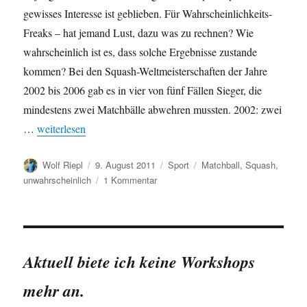
gewisses Interesse ist geblieben. Für Wahrscheinlichkeits-
Freaks – hat jemand Lust, dazu was zu rechnen? Wie
wahrscheinlich ist es, dass solche Ergebnisse zustande
kommen? Bei den Squash-Weltmeisterschaften der Jahre
2002 bis 2006 gab es in vier von fünf Fällen Sieger, die
mindestens zwei Matchbälle abwehren mussten. 2002: zwei
„Siege am seidenen Faden: Squash WM 2002-2006“
…
weiterlesen
Autor
Veröffentlicht
Kategorien
Schlagwörter
Wolf Riepl
9. August 2011
Sport
Matchball
,
Squash
,
am
zu
unwahrscheinlich
1 Kommentar
Siege
am
seidenen
Faden:
Squash
Aktuell biete ich keine Workshops
WM
2002-
mehr an.
2006