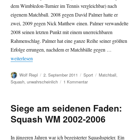
dem Wimbledon-Turnier im Tennis vergleichbar) nach
eigenem Matchball. 2008 gegen David Palmer hatte er
zwei, 2009 gegen Nick Matthew einen. Palmer verwandelte
2008 seinen letzten Punkt mit einem unerreichbaren
Rahmenschlag. Palmer hat eine ganze Reihe seiner größten
Erfolge errungen, nachdem er Matchbälle gegen …
„Siege am seidenen Faden: Squash II“
weiterlesen
Autor
Veröffentlicht
Kategorien
Schlagwörter
Wolf Riepl
2. September 2011
Sport
Matchball
,
am
zu
Squash
,
unwahrscheinlich
1 Kommentar
Siege
am
seidenen
Siege am seidenen Faden:
Faden:
Squash
Squash WM 2002-2006
II
In jüngeren Jahren war ich begeisterter Squashspieler. Ein