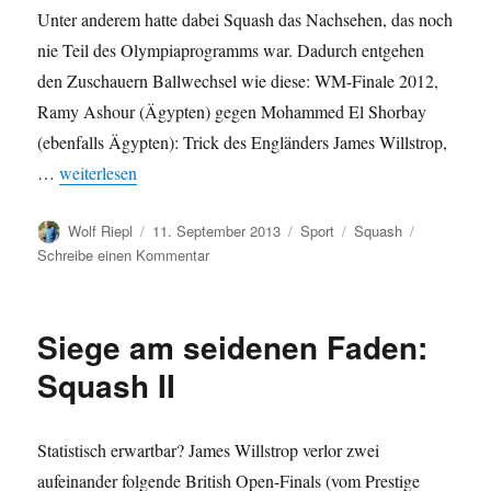
Unter anderem hatte dabei Squash das Nachsehen, das noch
nie Teil des Olympiaprogramms war. Dadurch entgehen
den Zuschauern Ballwechsel wie diese: WM-Finale 2012,
Ramy Ashour (Ägypten) gegen Mohammed El Shorbay
(ebenfalls Ägypten): Trick des Engländers James Willstrop,
„IOC-Entscheidung: Squash verpasst olympische Weihen“
…
weiterlesen
Autor
Veröffentlicht
Kategorien
Schlagwörter
Wolf Riepl
11. September 2013
Sport
Squash
am
zu
Schreibe einen Kommentar
IOC-
Entscheidung:
Squash
Siege am seidenen Faden:
verpasst
olympische
Squash II
Weihen
Statistisch erwartbar? James Willstrop verlor zwei
aufeinander folgende British Open-Finals (vom Prestige