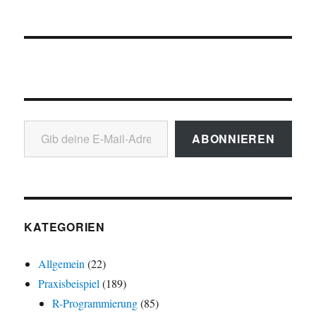
Gib deine E-Mail-Adresse ein ...
ABONNIEREN
KATEGORIEN
Allgemein
(22)
Praxisbeispiel
(189)
R-Programmierung
(85)