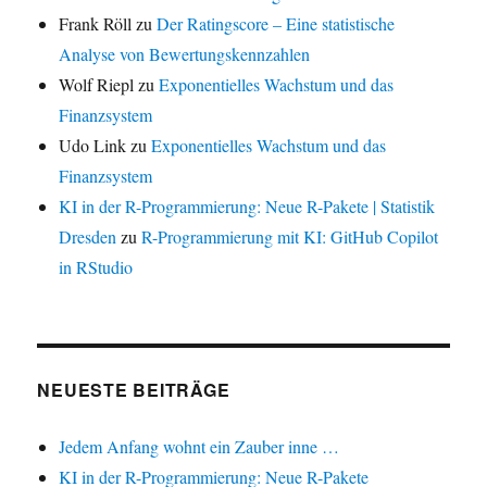
Frank Röll
zu
Der Ratingscore – Eine statistische
Analyse von Bewertungskennzahlen
Wolf Riepl
zu
Exponentielles Wachstum und das
Finanzsystem
Udo Link
zu
Exponentielles Wachstum und das
Finanzsystem
KI in der R-Programmierung: Neue R-Pakete | Statistik
Dresden
zu
R-Programmierung mit KI: GitHub Copilot
in RStudio
NEUESTE BEITRÄGE
Jedem Anfang wohnt ein Zauber inne …
KI in der R-Programmierung: Neue R-Pakete