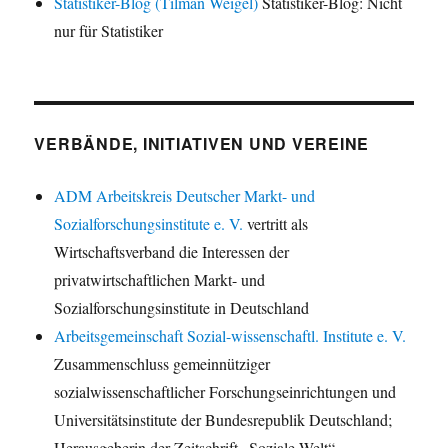
Statistiker-Blog (Tilman Weigel)
Statistiker-Blog: Nicht
nur für Statistiker
VERBÄNDE, INITIATIVEN UND VEREINE
ADM Arbeitskreis Deutscher Markt- und
Sozialforschungsinstitute e. V.
vertritt als
Wirtschaftsverband die Interessen der
privatwirtschaftlichen Markt- und
Sozialforschungsinstitute in Deutschland
Arbeitsgemeinschaft Sozial-wissenschaftl. Institute e. V.
Zusammenschluss gemeinnütziger
sozialwissenschaftlicher Forschungseinrichtungen und
Universitätsinstitute der Bundesrepublik Deutschland;
Herausgeberin der Zeitschrift „Soziale Welt“