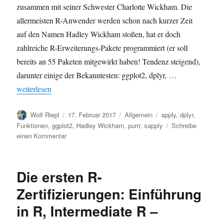
zusammen mit seiner Schwester Charlotte Wickham. Die
allermeisten R-Anwender werden schon nach kurzer Zeit
auf den Namen Hadley Wickham stoßen, hat er doch
zahlreiche R-Erweiterungs-Pakete programmiert (er soll
bereits an 55 Paketen mitgewirkt haben! Tendenz steigend),
darunter einige der Bekanntesten: ggplot2, dplyr, …
„R-Zertifizierung: Funktionen programmieren – Writing functio
weiterlesen
Autor
Veröffentlicht
Kategorien
Schlagwörter
Wolf Riepl
17. Februar 2017
Allgemein
apply
,
dplyr
,
am
Funktionen
,
ggplot2
,
Hadley Wickham
,
purrr
,
sapply
Schreibe
zu
einen Kommentar
R-
Zertifizierung:
Funktionen
Die ersten R-
programmieren
–
Zertifizierungen: Einführung
Writing
in R, Intermediate R –
functions
in