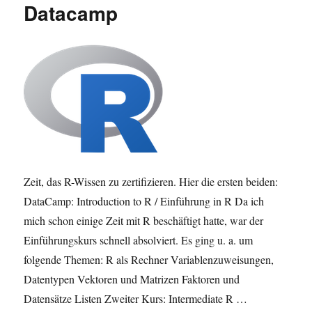
Datacamp
R
(DataCamp,
Hadley
und
Charlotte
Wickham)
Zeit, das R-Wissen zu zertifizieren. Hier die ersten beiden:
DataCamp: Introduction to R / Einführung in R Da ich
mich schon einige Zeit mit R beschäftigt hatte, war der
Einführungskurs schnell absolviert. Es ging u. a. um
folgende Themen: R als Rechner Variablenzuweisungen,
Datentypen Vektoren und Matrizen Faktoren und
Datensätze Listen Zweiter Kurs: Intermediate R …