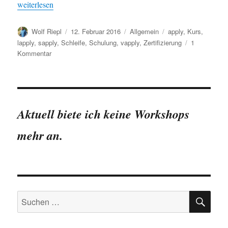
„Die ersten R-Zertifizierungen: Einführung in R, Intermediate R
weiterlesen
Autor
Veröffentlicht
Kategorien
Schlagwörter
Wolf Riepl
12. Februar 2016
Allgemein
apply
,
Kurs
,
am
lapply
,
sapply
,
Schleife
,
Schulung
,
vapply
,
Zertifizierung
1
zu
Kommentar
Die
ersten
R-
Zertifizierungen:
Einführung
Aktuell biete ich keine Workshops
in
R,
mehr an.
Intermediate
R
–
Datacamp
SU
Suchen
nach: