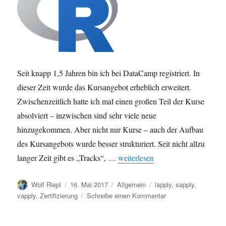
Seit knapp 1,5 Jahren bin ich bei DataCamp registriert. In
dieser Zeit wurde das Kursangebot erheblich erweitert.
Zwischenzeitlich hatte ich mal einen großen Teil der Kurse
absolviert – inzwischen sind sehr viele neue
hinzugekommen. Aber nicht nur Kurse – auch der Aufbau
des Kursangebots wurde besser strukturiert. Seit nicht allzu
„R-Zertifizierung: R Programmin
langer Zeit gibt es „Tracks“, …
weiterlesen
Autor
Veröffentlicht
Kategorien
Schlagwörter
Wolf Riepl
16. Mai 2017
Allgemein
lapply
,
sapply
,
am
zu
vapply
,
Zertifizierung
Schreibe einen Kommentar
R-
Zertifizierung: