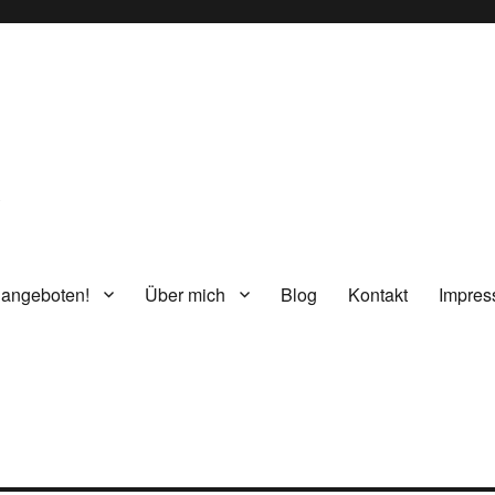
g
 angeboten!
Über mich
Blog
Kontakt
Impre