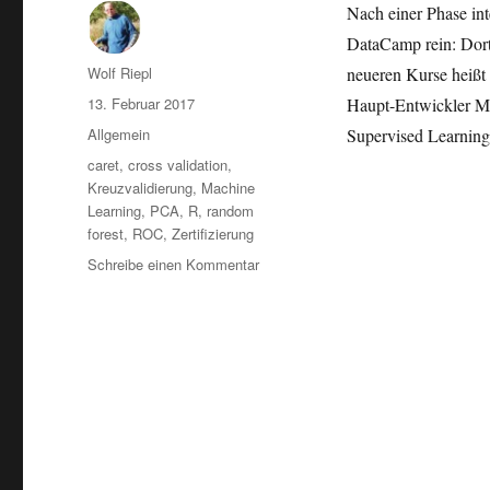
Nach einer Phase int
DataCamp rein: Dort
Autor
Wolf Riepl
neueren Kurse heißt
Veröffentlicht
13. Februar 2017
Haupt-Entwickler M
am
Kategorien
Allgemein
Supervised Learning
Schlagwörter
caret
,
cross validation
,
Kreuzvalidierung
,
Machine
Learning
,
PCA
,
R
,
random
forest
,
ROC
,
Zertifizierung
zu
Schreibe einen Kommentar
R-
Zertifizierung:
Machine
Learning
Toolbox
(DataCamp)