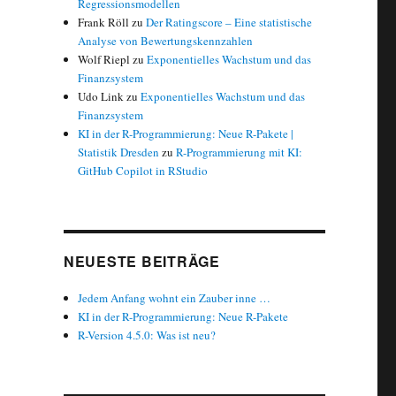
Regressionsmodellen
Frank Röll
zu
Der Ratingscore – Eine statistische
Analyse von Bewertungskennzahlen
Wolf Riepl
zu
Exponentielles Wachstum und das
Finanzsystem
Udo Link
zu
Exponentielles Wachstum und das
Finanzsystem
KI in der R-Programmierung: Neue R-Pakete |
Statistik Dresden
zu
R-Programmierung mit KI:
GitHub Copilot in RStudio
NEUESTE BEITRÄGE
Jedem Anfang wohnt ein Zauber inne …
KI in der R-Programmierung: Neue R-Pakete
R-Version 4.5.0: Was ist neu?