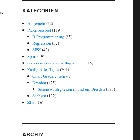
KATEGORIEN
as
Allgemein
(22)
Praxisbeispiel
(189)
R-Programmierung
(85)
Machine Learning Toolbox (DataCamp)“
Regression
(32)
SPSS
(43)
Sport
(49)
Statistik-Sprech vs. Alltagssprache
(15)
Zahl(en) des Tages
(701)
Chart-Geschichte(n)
(7)
Dresden
(475)
Sehenswürdigkeiten in und um Dresden
(183)
Sachsen
(132)
Zitat
(16)
ARCHIV